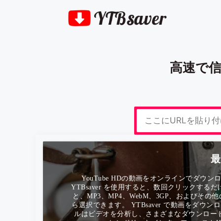
高速で信
最
YouTube HDの動画をオンラインで
YTBsaver を使用すると、数回クリックするだ
と、MP3、MP4、WebM、3GP、およびその
ら選択できます。 YTBsaver で動画をダ
ルはビデオを分析し、さまざまなダウンロー