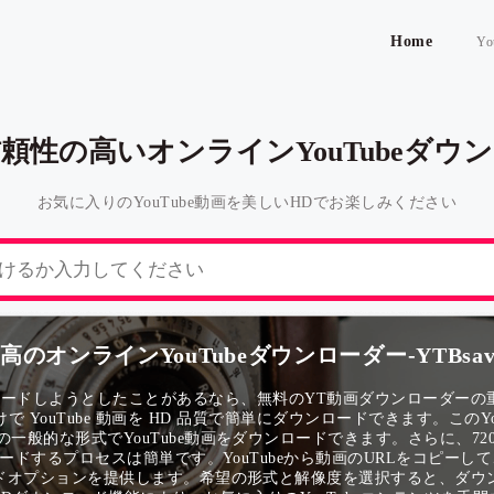
Home
Yo
頼性の高いオンラインYouTubeダウ
お気に入りのYouTube動画を美しいHDでお楽しみください
高のオンラインYouTubeダウンローダー-YTBsav
ダウンロードしようとしたことがあるなら、無料のYT動画ダウンローダー
けで YouTube 動画を HD 品質で簡単にダウンロードできます。こ
他の一般的な形式でYouTube動画をダウンロードできます。さらに、720
ウンロードするプロセスは簡単です。YouTubeから動画のURLをコピ
ドオプションを提供します。希望の形式と解像度を選択すると、ダウ