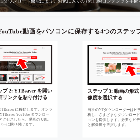
Dダウンロード機能により、お気に入りのYouTubeコンテンツを手
YouTube動画をパソコンに保存する4つのステッ
プ 2: YTBsaver を開い
ステップ 3: 動画の形
画リンクを貼り付ける
像度を選択する
TBsaver に移動します。オンラ
当社のYTダウンローダーはビ
TBsaver YouTube ダウンロー
析し、さまざまなダウンロード
アクセスしたら、動画の URL
ョンを提供します。必要なビデ
バーに貼り付けます。
と解像度を選択します。