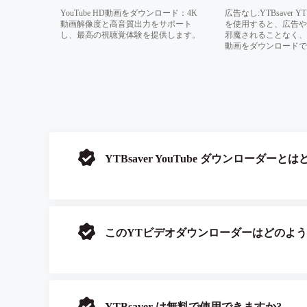
YouTube HD動画をダウンロード：4K
広告なし:YTBsaver
動画解像度と高音質出力をサポート
を使用すると、広告や
し、最高の視聴覚体験を提供します。
邪魔されることなく、数秒
動画をダウンロードで
YTBsaver YouTube ダウンローダ
このYTビデオダウンローダーはどのよ
YTBsaver は無料で使用できますか?