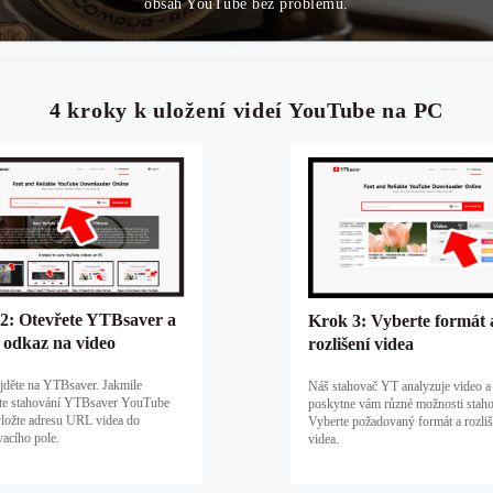
obsah YouTube bez problémů.
4 kroky k uložení videí YouTube na PC
2: Otevřete YTBsaver a
Krok 3: Vyberte formát 
e odkaz na video
rozlišení videa
jděte na YTBsaver. Jakmile
Náš stahovač YT analyzuje video a
te stahování YTBsaver YouTube
poskytne vám různé možnosti staho
vložte adresu URL videa do
Vyberte požadovaný formát a rozliš
acího pole.
videa.