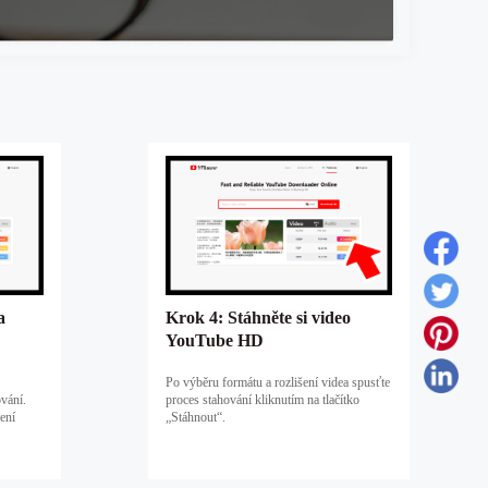
a
Krok 4: Stáhněte si video
YouTube HD
Po výběru formátu a rozlišení videa spusťte
vání.
proces stahování kliknutím na tlačítko
ení
„Stáhnout“.