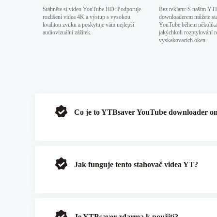
Stáhněte si video YouTube HD: Podporuje
Bez reklam: S naším YT
rozlišení videa 4K a výstup s vysokou
downloaderem můžete sta
kvalitou zvuku a poskytuje vám nejlepší
YouTube během několika
audiovizuální zážitek.
jakýchkoli rozptylování 
vyskakovacích oken.
Co je to YTBsaver YouTube downloader on
Jak funguje tento stahovač videa YT?
Je YTBsaver zdarma k použití?