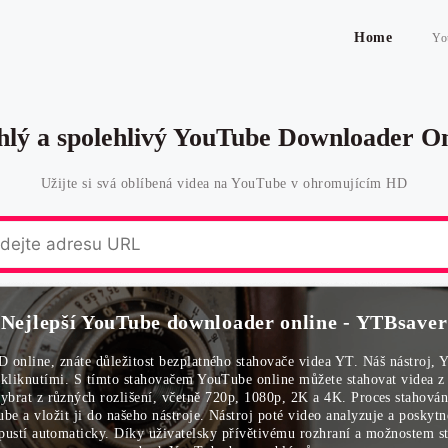
Home
Yo
hlý a spolehlivý YouTube Downloader On
Užijte si svá oblíbená videa na YouTube v ohromujícím HD
Nejlepší YouTube downloader online - YTBsaver
D online, znáte důležitost bezplatného stahovače videa YT. Náš nástroj,
 kliknutími. S tímto stahovačem YouTube online můžete stahovat vide
ybrat z různých rozlišení, včetně 720p, 1080p, 2K a 4K. Proces stahová
be a vložit ji do našeho nástroje. Nástroj poté video analyzuje a posky
spustí automaticky. Díky uživatelsky přívětivému rozhraní a možnostem 