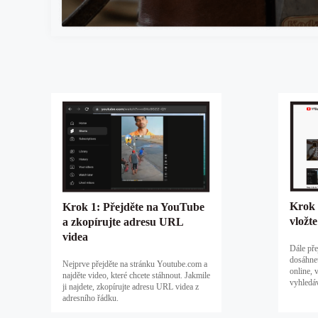
Krok 
Krok 1: Přejděte na YouTube
vložt
a zkopírujte adresu URL
videa
Dále pře
dosáhne
Nejprve přejděte na stránku Youtube.com a
online, 
najděte video, které chcete stáhnout. Jakmile
vyhledáv
ji najdete, zkopírujte adresu URL videa z
adresního řádku.