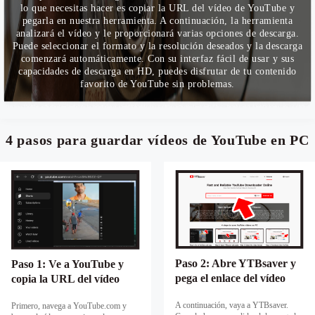
lo que necesitas hacer es copiar la URL del vídeo de YouTube y
pegarla en nuestra herramienta. A continuación, la herramienta
analizará el vídeo y le proporcionará varias opciones de descarga.
Puede seleccionar el formato y la resolución deseados y la descarga
comenzará automáticamente. Con su interfaz fácil de usar y sus
capacidades de descarga en HD, puedes disfrutar de tu contenido
favorito de YouTube sin problemas.
4 pasos para guardar vídeos de YouTube en PC
Paso 2: Abre YTBsaver y
Paso 1: Ve a YouTube y
pega el enlace del vídeo
copia la URL del vídeo
A continuación, vaya a YTBsaver.
Primero, navega a YouTube.com y