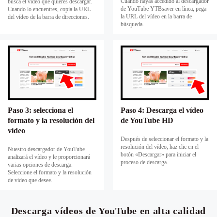
Cuando hayas accedido al descargador
busca el vídeo que quieres descargar.
de YouTube YTBsaver en línea, pega
Cuando lo encuentres, copia la URL
la URL del vídeo en la barra de
del vídeo de la barra de direcciones.
búsqueda.
Paso 3: selecciona el
Paso 4: Descarga el vídeo
formato y la resolución del
de YouTube HD
vídeo
Después de seleccionar el formato y la
resolución del vídeo, haz clic en el
Nuestro descargador de YouTube
botón «Descargar» para iniciar el
analizará el vídeo y le proporcionará
proceso de descarga.
varias opciones de descarga.
Seleccione el formato y la resolución
de vídeo que desee.
Descarga vídeos de YouTube en alta calidad