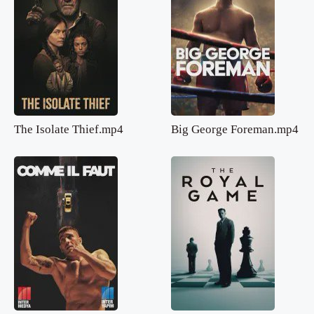
The Isolate Thief.mp4
Big George Foreman.mp4