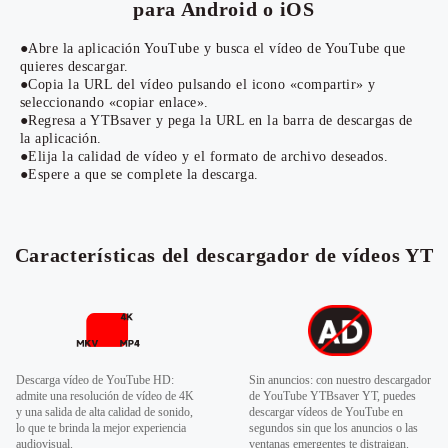
para Android o iOS
●Abre la aplicación YouTube y busca el vídeo de YouTube que
quieres descargar.
●Copia la URL del vídeo pulsando el icono «compartir» y
seleccionando «copiar enlace».
●Regresa a YTBsaver y pega la URL en la barra de descargas de
la aplicación.
●Elija la calidad de vídeo y el formato de archivo deseados.
●Espere a que se complete la descarga.
Características del descargador de vídeos YT
Descarga vídeo de YouTube HD:
Sin anuncios: con nuestro descargador
admite una resolución de vídeo de 4K
de YouTube YTBsaver YT, puedes
y una salida de alta calidad de sonido,
descargar vídeos de YouTube en
lo que te brinda la mejor experiencia
segundos sin que los anuncios o las
audiovisual.
ventanas emergentes te distraigan.