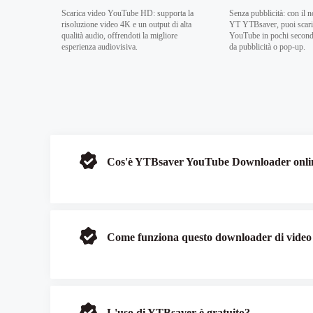
Scarica video YouTube HD: supporta la
Senza pubblicità: con il 
risoluzione video 4K e un output di alta
YT YTBsaver, puoi scaric
qualità audio, offrendoti la migliore
YouTube in pochi secondi
esperienza audiovisiva.
da pubblicità o pop-up.
Cos'è YTBsaver YouTube Downloader onli
Come funziona questo downloader di vide
L'uso di YTBsaver è gratuito?