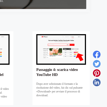
mi.
Passaggio 4: scarica video
del
YouTube HD
Dopo aver selezionato il formato e la
risoluzione del video, fai clic sul pulsante
il video
«Download» per avviare il processo di
ad.
download.
e video