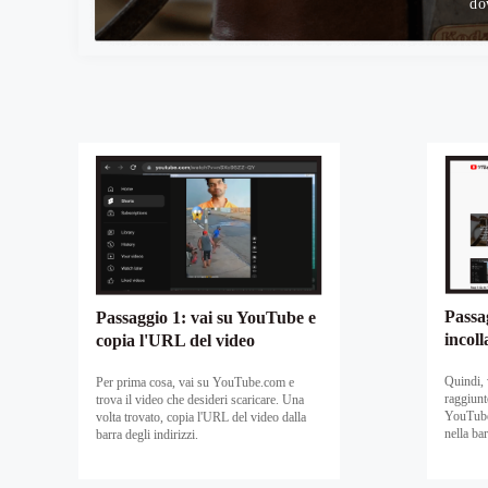
do
Passa
Passaggio 1: vai su YouTube e
incoll
copia l'URL del video
Quindi, 
Per prima cosa, vai su YouTube.com e
raggiun
trova il video che desideri scaricare. Una
YouTube 
volta trovato, copia l'URL del video dalla
nella bar
barra degli indirizzi.