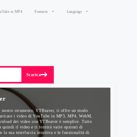
uTube to MP4
Features
Language
Scarica
er
l nostro strumento, YTBsaver, ti offre un modo
scaricare i video di YouTube in MP3, MP4, WebM,
download dei video con YTBsaver è semplice. Tutto
quindi il video e ti fornirà varie opzioni di
la sua interfaccia intuitiva e le funzionalità di