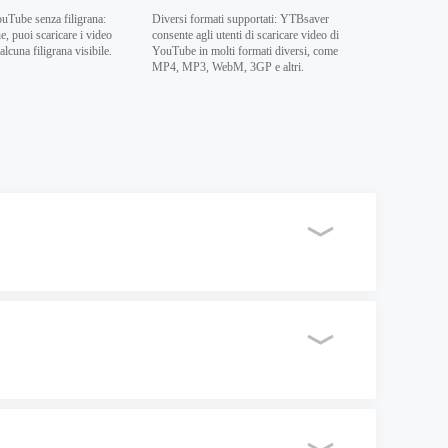
ouTube senza filigrana:
Diversi formati supportati: YTBsaver
e, puoi scaricare i video
consente agli utenti di scaricare video di
lcuna filigrana visibile.
YouTube in molti formati diversi, come
MP4, MP3, WebM, 3GP e altri.