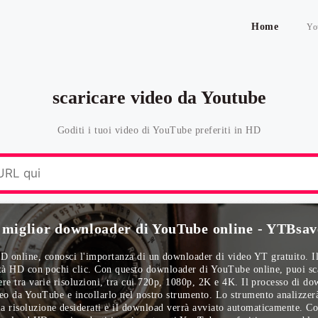
Home
Yo
scaricare video da Youtube
Goditi i tuoi video di YouTube preferiti in HD
l miglior downloader di YouTube online - YTBsav
D online, conosci l'importanza di un downloader di video YT gratuito. I
lità HD con pochi clic. Con questo downloader di YouTube online, puoi 
liere tra varie risoluzioni, tra cui 720p, 1080p, 2K e 4K. Il processo di 
eo da YouTube e incollarlo nel nostro strumento. Lo strumento analizzerà 
a risoluzione desiderati e il download verrà avviato automaticamente. Con 