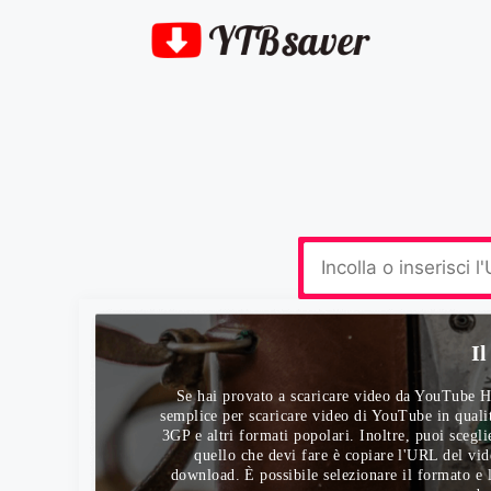
I
Se hai provato a scaricare video da YouTube H
semplice per scaricare video di YouTube in qua
3GP e altri formati popolari. Inoltre, puoi sceg
quello che devi fare è copiare l'URL del vid
download. È possibile selezionare il formato e l