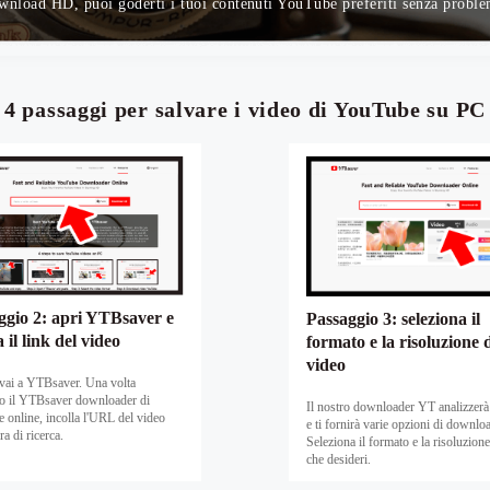
wnload HD, puoi goderti i tuoi contenuti YouTube preferiti senza proble
4 passaggi per salvare i video di YouTube su PC
ggio 2: apri YTBsaver e
Passaggio 3: seleziona il
a il link del video
formato e la risoluzione 
video
vai a YTBsaver. Una volta
to il YTBsaver downloader di
Il nostro downloader YT analizzerà 
online, incolla l'URL del video
e ti fornirà varie opzioni di downlo
ra di ricerca.
Seleziona il formato e la risoluzion
che desideri.