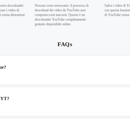
nostro downloader
Nessun costo necessario: il processo di
Salva i video di Y
are i video di
download dei video da YouTube non
con questa funzion
 senza distrazioni
comporta costi nascosti. Questo è un
di YouTube senza a
downloader YouTube completamente
gratuito disponibile online.
FAQs
ne?
o YT?