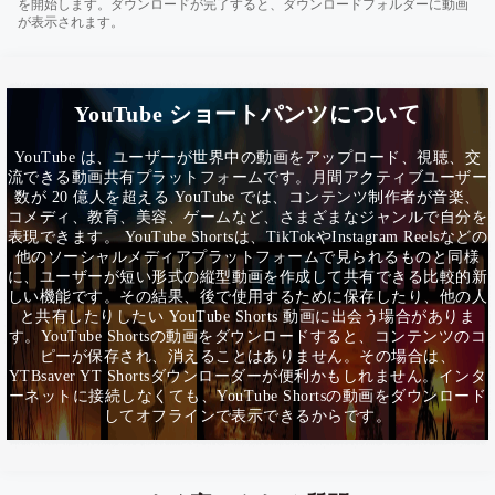
を開始します。ダウンロードが完了すると、ダウンロードフォルダーに動画
が表示されます。
YouTube ショートパンツについて
YouTube は、ユーザーが世界中の動画をアップロード、視聴、交
流できる動画共有プラットフォームです。月間アクティブユーザー
数が 20 億人を超える YouTube では、コンテンツ制作者が音楽、
コメディ、教育、美容、ゲームなど、さまざまなジャンルで自分を
表現できます。 YouTube Shortsは、TikTokやInstagram Reelsなどの
他のソーシャルメディアプラットフォームで見られるものと同様
に、ユーザーが短い形式の縦型動画を作成して共有できる比較的新
しい機能です。その結果、後で使用するために保存したり、他の人
と共有したりしたい YouTube Shorts 動画に出会う場合がありま
す。YouTube Shortsの動画をダウンロードすると、コンテンツのコ
ピーが保存され、消えることはありません。その場合は、
YTBsaver YT Shortsダウンローダーが便利かもしれません。インタ
ーネットに接続しなくても、YouTube Shortsの動画をダウンロード
してオフラインで表示できるからです。