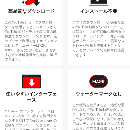
高品質なダウンロード
インストール不要
このYouTubeショーツダウンロー
アプリのダウンロードが必要な他
ダーを使用すると、ショーツから
のYouTube動画ダウンローダーと
YouTube MP4ビデオを高品質の解
は異なり、このYT Shorts動画ダウ
像度でダウンロードできます。元
ンローダーはインストールが不要
のビデオで利用できるオプション
なオンラインツールで、貴重なス
に応じて、ユーザーは720p、
トレージ容量を消費することな
1080p、さらには4Kなど、さまざ
く、どのデバイスでも簡単に使用
まなビデオ解像度から柔軟に選択
できます。
できます。
使いやすいインターフェ
ウォーターマークなし
ース
この機能を使用すると、迷惑な透
かしなしでYouTube動画をダウン
YTBsaver のインターフェースは
ロードできるため、きれいで透か
シンプルなので、誰でも数回クリ
しのない動画になり、自分の考え
ックするだけで YouTube Shorts の
でコンテンツを編集または切り取
動画をダウンロードできます。こ
ったり、そのまま視聴したりでき
れまでこのツールを使用したこと