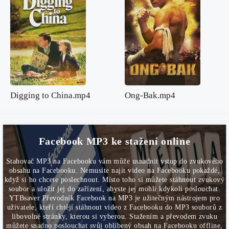
Digging to China.mp4
Ong-Bak.mp4
Facebook MP3 ke stažení online
Stahovač MP3 na Facebooku vám může usnadnit vstup do zvukového
obsahu na Facebooku. Nemusíte najít video na Facebooku pokaždé,
když si ho chcete poslechnout. Místo toho si můžete stáhnout zvukový
soubor a uložit jej do zařízení, abyste jej mohli kdykoli poslouchat.
YTBsaver Převodník Facebook na MP3 je užitečným nástrojem pro
uživatele, kteří chtějí stáhnout video z Facebooku do MP3 souborů z
libovolné stránky, kterou si vyberou. Stažením a převodem zvuku
můžete snadno poslouchat svůj oblíbený obsah na Facebooku offline,