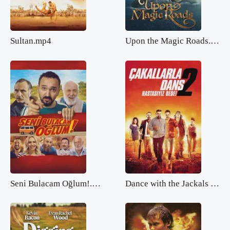
Sultan.mp4
Upon the Magic Roads.mp4
Seni Bulacam Oğlum!.mp4
Dance with the Jackals 2.mp4