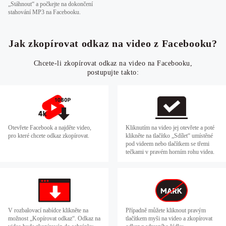
„Stáhnout“ a počkejte na dokončení
stahování MP3 na Facebooku.
Jak zkopírovat odkaz na video z Facebooku?
Chcete-li zkopírovat odkaz na video na Facebooku,
postupujte takto:
Otevřete Facebook a najděte video,
Kliknutím na video jej otevřete a poté
pro které chcete odkaz zkopírovat.
klikněte na tlačítko „Sdílet“ umístěné
pod videem nebo tlačítkem se třemi
tečkami v pravém horním rohu videa.
V rozbalovací nabídce klikněte na
Případně můžete kliknout pravým
možnost „Kopírovat odkaz“. Odkaz na
tlačítkem myši na video a zkopírovat