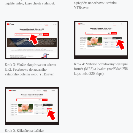
a přejděte na webovou stránku
najděte video, které chcete stáhnout.
YTBsaver.
Krok 4: Vyberte požadovaný výstupní
Krok 3: Vložte zkopírovanou adresu
formát (MP3) a kvalitu (například 256
URL Facebooku do zadaného
kbps nebo 320 kbps).
vstupního pole na webu YTBsaver.
Krok 5: Klikněte na tlačítko