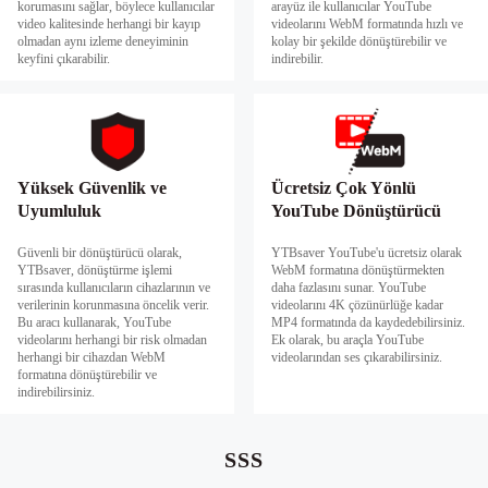
korumasını sağlar, böylece kullanıcılar
arayüz ile kullanıcılar YouTube
video kalitesinde herhangi bir kayıp
videolarını WebM formatında hızlı ve
olmadan aynı izleme deneyiminin
kolay bir şekilde dönüştürebilir ve
keyfini çıkarabilir.
indirebilir.
Yüksek Güvenlik ve
Ücretsiz Çok Yönlü
Uyumluluk
YouTube Dönüştürücü
Güvenli bir dönüştürücü olarak,
YTBsaver YouTube'u ücretsiz olarak
YTBsaver, dönüştürme işlemi
WebM formatına dönüştürmekten
sırasında kullanıcıların cihazlarının ve
daha fazlasını sunar. YouTube
verilerinin korunmasına öncelik verir.
videolarını 4K çözünürlüğe kadar
Bu aracı kullanarak, YouTube
MP4 formatında da kaydedebilirsiniz.
videolarını herhangi bir risk olmadan
Ek olarak, bu araçla YouTube
herhangi bir cihazdan WebM
videolarından ses çıkarabilirsiniz.
formatına dönüştürebilir ve
indirebilirsiniz.
SSS