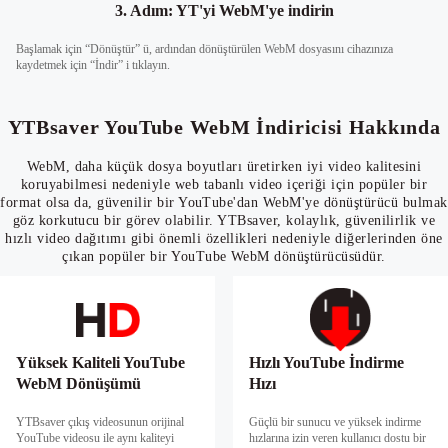
3. Adım: YT'yi WebM'ye indirin
Başlamak için “Dönüştür” ü, ardından dönüştürülen WebM dosyasını cihazınıza
kaydetmek için “İndir” i tıklayın.
YTBsaver YouTube WebM İndiricisi Hakkında
WebM, daha küçük dosya boyutları üretirken iyi video kalitesini
koruyabilmesi nedeniyle web tabanlı video içeriği için popüler bir
format olsa da, güvenilir bir YouTube'dan WebM'ye dönüştürücü bulmak
göz korkutucu bir görev olabilir. YTBsaver, kolaylık, güvenilirlik ve
hızlı video dağıtımı gibi önemli özellikleri nedeniyle diğerlerinden öne
çıkan popüler bir YouTube WebM dönüştürücüsüdür.
Yüksek Kaliteli YouTube
Hızlı YouTube İndirme
WebM Dönüşümü
Hızı
YTBsaver çıkış videosunun orijinal
Güçlü bir sunucu ve yüksek indirme
YouTube videosu ile aynı kaliteyi
hızlarına izin veren kullanıcı dostu bir