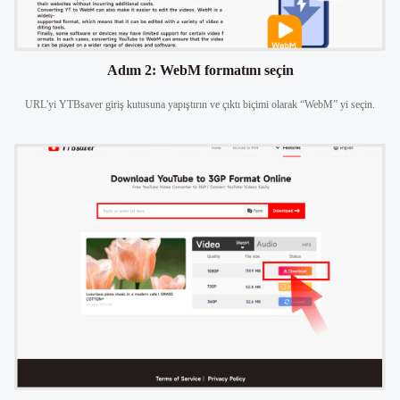
Adım 2: WebM formatını seçin
URL'yi YTBsaver giriş kutusuna yapıştırın ve çıktı biçimi olarak “WebM” yi seçin.