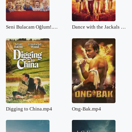
Seni Bulacam Oğlum!.mp4
Dance with the Jackals 2.mp4
Digging to China.mp4
Ong-Bak.mp4