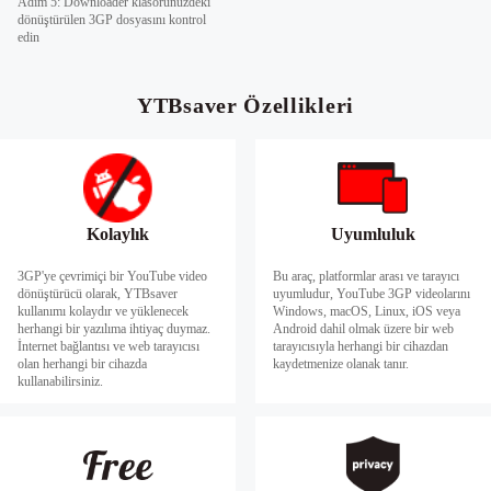
Adım 5: Downloader klasörünüzdeki
dönüştürülen 3GP dosyasını kontrol
edin
YTBsaver Özellikleri
Kolaylık
Uyumluluk
3GP'ye çevrimiçi bir YouTube video
Bu araç, platformlar arası ve tarayıcı
dönüştürücü olarak, YTBsaver
uyumludur, YouTube 3GP videolarını
kullanımı kolaydır ve yüklenecek
Windows, macOS, Linux, iOS veya
herhangi bir yazılıma ihtiyaç duymaz.
Android dahil olmak üzere bir web
İnternet bağlantısı ve web tarayıcısı
tarayıcısıyla herhangi bir cihazdan
olan herhangi bir cihazda
kaydetmenize olanak tanır.
kullanabilirsiniz.