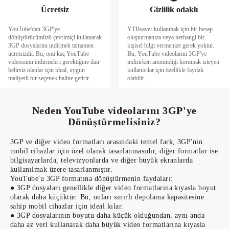
Ücretsiz
Gizlilik odaklı
YouTube'dan 3GP'ye
YTBsaver kullanmak için bir hesap
dönüştürücümüzü çevrimiçi kullanarak
oluşturmanıza veya herhangi bir
3GP dosyalarını indirmek tamamen
kişisel bilgi vermenize gerek yoktur.
ücretsizdir. Bu, onu kaç YouTube
Bu, YouTube videolarını 3GP'ye
videosunu indirmeleri gerektiğine dair
indirirken anonimliği korumak isteyen
belirsiz olanlar için ideal, uygun
kullanıcılar için özellikle faydalı
maliyetli bir seçenek haline getirir.
olabilir.
Neden YouTube videolarını 3GP'ye
Dönüştürmelisiniz?
3GP ve diğer video formatları arasındaki temel fark, 3GP'nin
mobil cihazlar için özel olarak tasarlanmasıdır, diğer formatlar ise
bilgisayarlarda, televizyonlarda ve diğer büyük ekranlarda
kullanılmak üzere tasarlanmıştır.
YouTube'u 3GP formatına dönüştürmenin faydaları:
● 3GP dosyaları genellikle diğer video formatlarına kıyasla boyut
olarak daha küçüktür. Bu, onları sınırlı depolama kapasitesine
sahip mobil cihazlar için ideal kılar.
● 3GP dosyalarının boyutu daha küçük olduğundan, aynı anda
daha az veri kullanarak daha büyük video formatlarına kıyasla