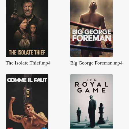
The Isolate Thief.mp4
Big George Foreman.mp4