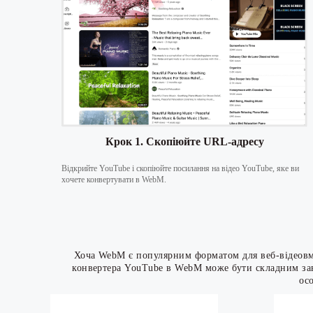
Крок 1. Скопіюйте URL-адресу
Відкрийте YouTube і скопіюйте посилання на відео YouTube, яке ви
хочете конвертувати в WebM.
Хоча WebM є популярним форматом для веб-відеовмі
конвертера YouTube в WebM може бути складним зав
ос