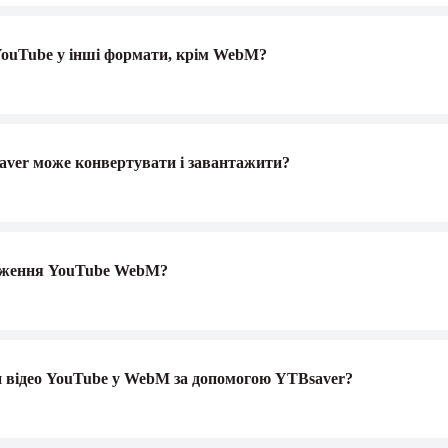
YouTube у інші формати, крім WebM?
ver може конвертувати і завантажити?
таження YouTube WebM?
и відео YouTube у WebM за допомогою YTBsaver?