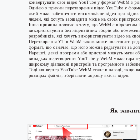
конвертувати свої відео YouTube у формат WebM з рі
Однією з причин перетворення відео YouTube у форм
який може забезпечити високоякісне відео при віднос
людей, які хочуть заощадити місце на своїх пристроя
Інша причина полягає в тому, що WebM є відкритим 
використовувати без ліцензійних зборів або обмежен
розробників, які хочуть використовувати відео на сво
Перетворення YT в WebM також може полегшити реда
формат, що означає, що його можна редагувати за доп
Нарешті, деякі програми або пристрої можуть мати о
випадках перетворення YouTube у WebM може гаранту
широкому діапазоні пристроїв та програмного забезп
Тоді конвертер YouTube WebM стане в нагоді, якщо в
розмірах файлів, зберігаючи хорошу якість відео.
Як заван