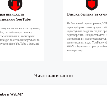
ка швидкість
Висока безпека та сумі
нтаження YouTube
Як безпечний перетворювач, YT
надає пріоритет захисту пристрої
 потужному серверу та зручному
користувачів та даних під час пр
йсу, що забезпечує швидку
перетворення. Використовуючи 
ть завантаження, користувачі
інструмент, ви можете конвертув
швидко та легко конвертувати та
завантажувати відео YouTube у 
жувати відео YouTube у форматі
WebM з будь-якого пристрою без
якого ризику.
Часті запитання
Tube в WebM?