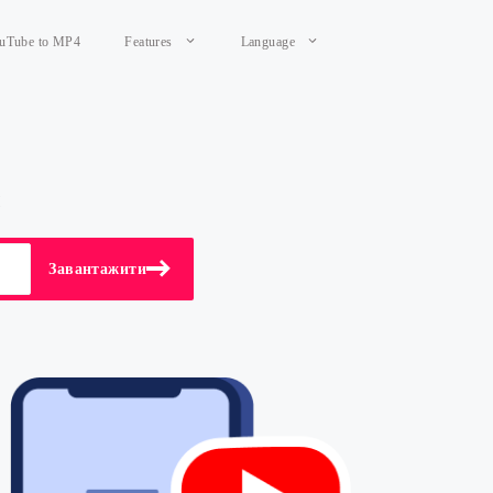
uTube to MP4
Features
Language
!
Завантажити