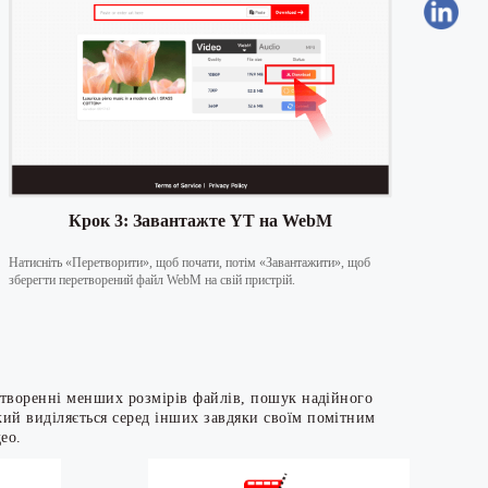
Крок 3: Завантажте YT на WebM
Натисніть «Перетворити», щоб почати, потім «Завантажити», щоб
зберегти перетворений файл WebM на свій пристрій.
створенні менших розмірів файлів, пошук надійного
ий виділяється серед інших завдяки своїм помітним
ео.