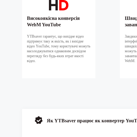
Високоякісна конверсія
Швид
WebM YouTube
зава
YTBsaver гарантує, що вихідне відео
Завдяки
підтримує таку ж якість, як і вихідне
інтерфе
відео YouTube, тому користувачі можуть
швидкіс
насолоджуватися однаковим досвідом
можуть 
перегляду без будь-яких втрат якості
заванта
відео.
WebM.
Як YTBsaver працює як конвертер You