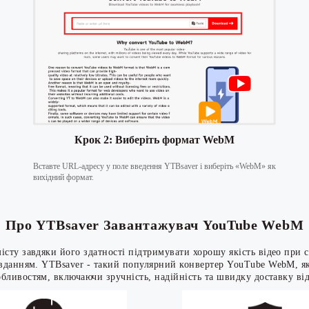
Крок 2: Виберіть формат WebM
Вставте URL-адресу у поле введення YTBsaver і виберіть «WebM» як
вихідний формат.
Про YTBsaver Завантажувач YouTube WebM
сту завдяки його здатності підтримувати хорошу якість відео при 
данням. YTBsaver - такий популярний конвертер YouTube WebM, як
обливостям, включаючи зручність, надійність та швидку доставку від