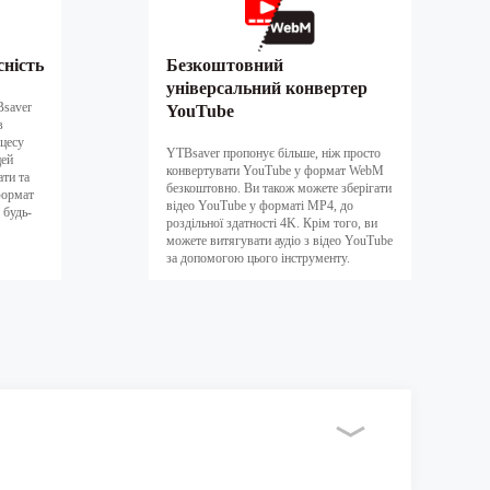
сність
Безкоштовний
універсальний конвертер
Bsaver
YouTube
в
оцесу
YTBsaver пропонує більше, ніж просто
цей
конвертувати YouTube у формат WebM
ати та
безкоштовно. Ви також можете зберігати
формат
відео YouTube у форматі MP4, до
 будь-
роздільної здатності 4K. Крім того, ви
можете витягувати аудіо з відео YouTube
за допомогою цього інструменту.