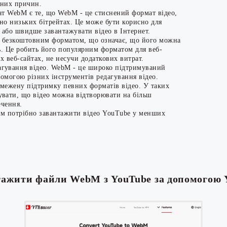
зних причин.
ат WebM є те, що WebM - це стиснений формат відео,
но низьких бітрейтах. Це може бути корисно для
х або швидше завантажувати відео в Інтернет.
і безкоштовним форматом, що означає, що його можна
ь. Це робить його популярним форматом для веб-
їх веб-сайтах, не несучи додаткових витрат.
гування відео. WebM - це широко підтримуваний
омогою різних інструментів редагування відео.
бмежену підтримку певних форматів відео. У таких
вати, що відео можна відтворювати на більш
ечення.
ам потрібно завантажити відео YouTube у менших
тажити файли WebM з YouTube за допомогою 