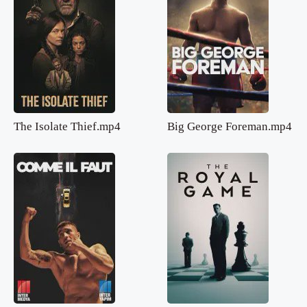
The Isolate Thief.mp4
Big George Foreman.mp4