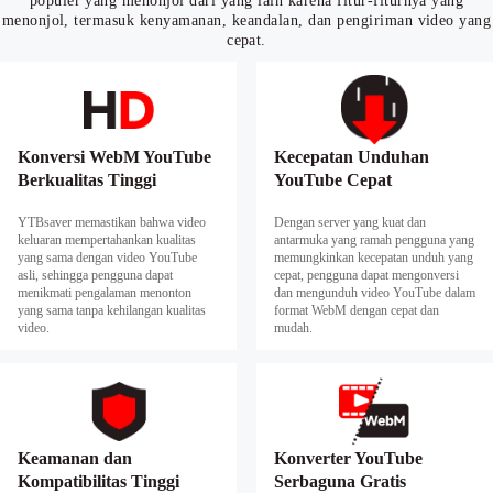
populer yang menonjol dari yang lain karena fitur-fiturnya yang
menonjol, termasuk kenyamanan, keandalan, dan pengiriman video yang
cepat.
Konversi WebM YouTube
Kecepatan Unduhan
Berkualitas Tinggi
YouTube Cepat
YTBsaver memastikan bahwa video
Dengan server yang kuat dan
keluaran mempertahankan kualitas
antarmuka yang ramah pengguna yang
yang sama dengan video YouTube
memungkinkan kecepatan unduh yang
asli, sehingga pengguna dapat
cepat, pengguna dapat mengonversi
menikmati pengalaman menonton
dan mengunduh video YouTube dalam
yang sama tanpa kehilangan kualitas
format WebM dengan cepat dan
video.
mudah.
Keamanan dan
Konverter YouTube
Kompatibilitas Tinggi
Serbaguna Gratis