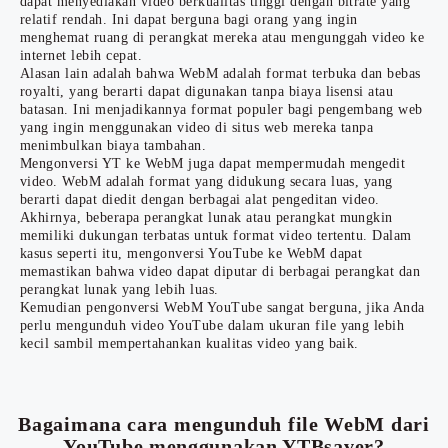
dapat menyediakan video berkualitas tinggi dengan bitrate yang
relatif rendah. Ini dapat berguna bagi orang yang ingin
menghemat ruang di perangkat mereka atau mengunggah video ke
internet lebih cepat.
Alasan lain adalah bahwa WebM adalah format terbuka dan bebas
royalti, yang berarti dapat digunakan tanpa biaya lisensi atau
batasan. Ini menjadikannya format populer bagi pengembang web
yang ingin menggunakan video di situs web mereka tanpa
menimbulkan biaya tambahan.
Mengonversi YT ke WebM juga dapat mempermudah mengedit
video. WebM adalah format yang didukung secara luas, yang
berarti dapat diedit dengan berbagai alat pengeditan video.
Akhirnya, beberapa perangkat lunak atau perangkat mungkin
memiliki dukungan terbatas untuk format video tertentu. Dalam
kasus seperti itu, mengonversi YouTube ke WebM dapat
memastikan bahwa video dapat diputar di berbagai perangkat dan
perangkat lunak yang lebih luas.
Kemudian pengonversi WebM YouTube sangat berguna, jika Anda
perlu mengunduh video YouTube dalam ukuran file yang lebih
kecil sambil mempertahankan kualitas video yang baik.
Bagaimana cara mengunduh file WebM dari
YouTube menggunakan YTBsaver?