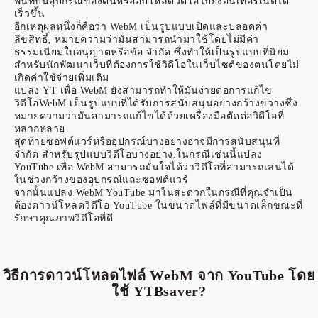
พื้นที่บนอุปกรณ์ของตนหรืออัปโหลดวิดีโอไปยังอินเทอร์เน็ตได้
เร็วขึ้น
อีกเหตุผลหนึ่งก็คือว่า WebM เป็นรูปแบบเปิดและปลอดค่า
ลิขสิทธิ์, หมายความว่ามันสามารถนำมาใช้โดยไม่มีค่า
ธรรมเนียมใบอนุญาตหรือข้อ จำกัด.ซึ่งทำให้เป็นรูปแบบที่นิยม
สำหรับนักพัฒนาเว็บที่ต้องการใช้วิดีโอในเว็บไซต์ของตนโดยไม่
เกิดค่าใช้จ่ายเพิ่มเติม
แปลง YT เพื่อ WebM ยังสามารถทำให้มันง่ายต่อการแก้ไข
วิดีโอWebM เป็นรูปแบบที่ได้รับการสนับสนุนอย่างกว้างขวางซึ่ง
หมายความว่ามันสามารถแก้ไขได้ด้วยเครื่องมือตัดต่อวิดีโอที่
หลากหลาย
สุดท้ายซอฟต์แวร์หรืออุปกรณ์บางอย่างอาจมีการสนับสนุนที่
จำกัด สำหรับรูปแบบวิดีโอบางอย่าง.ในกรณีเช่นนี้แปลง
YouTube เพื่อ WebM สามารถมั่นใจได้ว่าวิดีโอที่สามารถเล่นได้
ในช่วงกว้างของอุปกรณ์และซอฟต์แวร์
จากนั้นแปลง WebM YouTube มาในสะดวกในกรณีที่คุณจำเป็น
ต้องดาวน์โหลดวิดีโอ YouTube ในขนาดไฟล์ที่มีขนาดเล็กขณะที่
รักษาคุณภาพวิดีโอที่ดี
วิธีการดาวน์โหลดไฟล์ WebM จาก YouTube โดย
ใช้ YTBsaver?