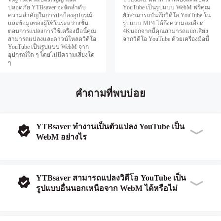
ปลอดภัย YTBsaver จะจัดลำดับ
YouTube เป็นรูปแบบ WebM ฟรีคุณ
ความสำคัญในการปกป้องอุปกรณ์
ยังสามารถบันทึกวิดีโอ YouTube ใน
และข้อมูลของผู้ใช้ในระหว่างขั้น
รูปแบบ MP4 ได้ถึงความละเอียด
ตอนการแปลงการใช้เครื่องมือนี้คุณ
4Kนอกจากนี้คุณสามารถแยกเสียง
สามารถแปลงและดาวน์โหลดวิดีโอ
จากวิดีโอ YouTube ด้วยเครื่องมือนี้
YouTube เป็นรูปแบบ WebM จาก
อุปกรณ์ใด ๆ โดยไม่มีความเสี่ยงใด
ๆ
คำถามที่พบบ่อย
YTBsaver ทำงานเป็นตัวแปลง YouTube เป็น
WebM อย่างไร
YTBsaver สามารถแปลงวิดีโอ YouTube เป็น
รูปแบบอื่นนอกเหนือจาก WebM ได้หรือไม่