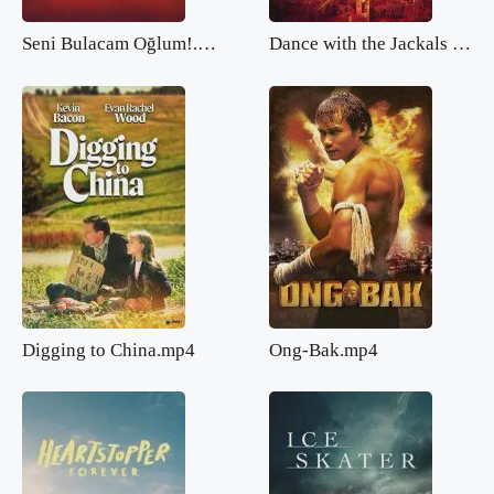
Seni Bulacam Oğlum!.mp4
Dance with the Jackals 2.mp4
Digging to China.mp4
Ong-Bak.mp4