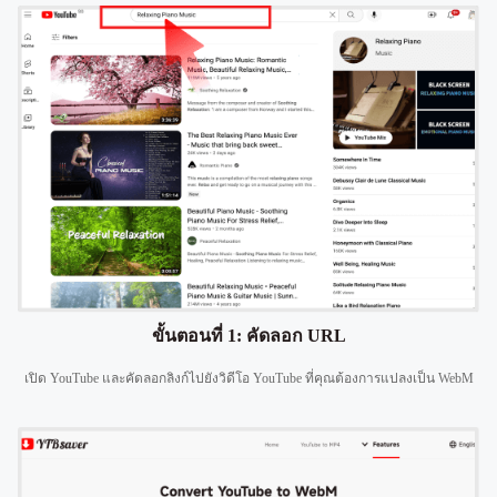
ขั้นตอนที่ 1: คัดลอก URL
เปิด YouTube และคัดลอกลิงก์ไปยังวิดีโอ YouTube ที่คุณต้องการแปลงเป็น WebM