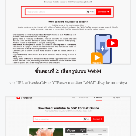
ขั้นตอนที่ 2: เลือกรูปแบบ WebM
วาง URL ลงในกล่องใส่ของ YTBsaver และเลือก “WebM” เป็นรูปแบบเอาท์พุท