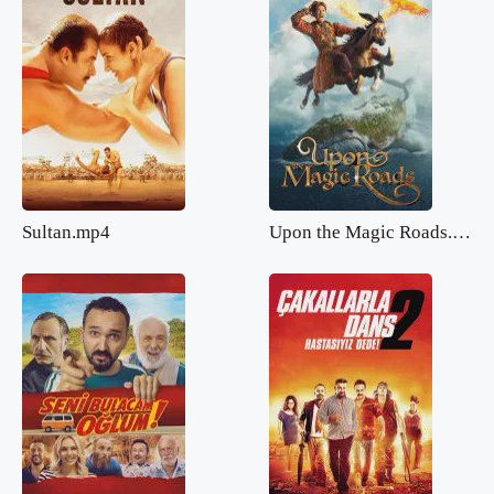
Sultan.mp4
Upon the Magic Roads.mp4