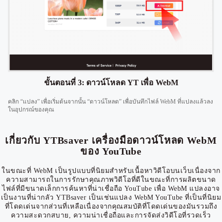
ขั้นตอนที่ 3: ดาวน์โหลด YT เพื่อ WebM
คลิก “แปลง” เพื่อเริ่มต้นจากนั้น “ดาวน์โหลด” เพื่อบันทึกไฟล์ WebM ที่แปลงแล้วลง
ในอุปกรณ์ของคุณ
เกี่ยวกับ YTBsaver เครื่องมือดาวน์โหลด WebM
ของ YouTube
ในขณะที่ WebM เป็นรูปแบบที่นิยมสำหรับเนื้อหาวิดีโอบนเว็บเนื่องจาก
ความสามารถในการรักษาคุณภาพวิดีโอที่ดีในขณะที่การผลิตขนาด
ไฟล์ที่มีขนาดเล็กการค้นหาที่น่าเชื่อถือ YouTube เพื่อ WebM แปลงอาจ
เป็นงานที่น่ากลัว YTBsaver เป็นเช่นแปลง WebM YouTube ที่เป็นที่นิยม
ที่โดดเด่นจากส่วนที่เหลือเนื่องจากคุณสมบัติที่โดดเด่นของมันรวมถึง
ความสะดวกสบาย, ความน่าเชื่อถือและการจัดส่งวิดีโอที่รวดเร็ว