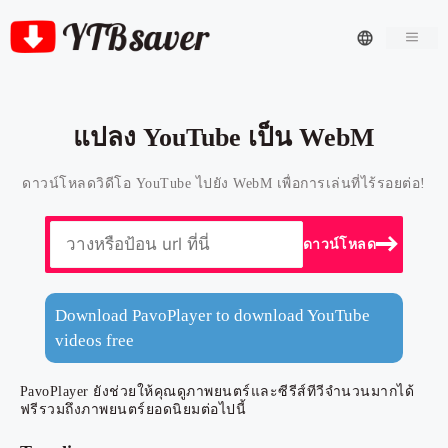
Men
แปลง YouTube เป็น WebM
ดาวน์โหลดวิดีโอ YouTube ไปยัง WebM เพื่อการเล่นที่ไร้รอยต่อ!
ดาวน์โหลด
Download PavoPlayer to download YouTube
videos free
PavoPlayer ยังช่วยให้คุณดูภาพยนตร์และซีรีส์ทีวีจำนวนมากได้
ฟรีรวมถึงภาพยนตร์ยอดนิยมต่อไปนี้