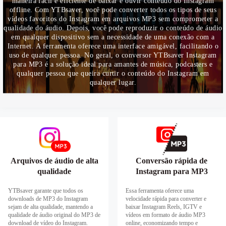
maneira fácil e eficiente de baixar e ouvir conteúdo do Instagram
offline. Com YTBsaver, você pode converter todos os tipos de seus
vídeos favoritos do Instagram em arquivos MP3 sem comprometer a
qualidade do áudio. Depois, você pode reproduzir o conteúdo de áudio
em qualquer dispositivo sem a necessidade de uma conexão com a
Internet. A ferramenta oferece uma interface amigável, facilitando o
uso de qualquer pessoa. No geral, o conversor YTBsaver Instagram
para MP3 é a solução ideal para amantes de música, podcasters e
qualquer pessoa que queira curtir o conteúdo do Instagram em
qualquer lugar.
Arquivos de áudio de alta
Conversão rápida de
qualidade
Instagram para MP3
YTBsaver garante que todos os
Essa ferramenta oferece uma
downloads de MP3 do Instagram
velocidade rápida para converter e
sejam de alta qualidade, mantendo a
baixar Instagram Reels, IGTV e
qualidade de áudio original do MP3 de
vídeos em formato de áudio MP3
download de vídeo do Instagram.
online, economizando tempo e