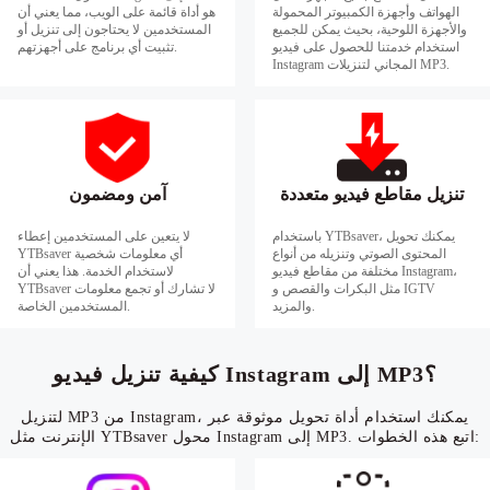
الهواتف وأجهزة الكمبيوتر المحمولة
هو أداة قائمة على الويب، مما يعني أن
والأجهزة اللوحية، بحيث يمكن للجميع
المستخدمين لا يحتاجون إلى تنزيل أو
استخدام خدمتنا للحصول على فيديو
تثبيت أي برنامج على أجهزتهم.
Instagram المجاني لتنزيلات MP3.
تنزيل مقاطع فيديو متعددة
آمن ومضمون
باستخدام YTBsaver، يمكنك تحويل
لا يتعين على المستخدمين إعطاء
المحتوى الصوتي وتنزيله من أنواع
YTBsaver أي معلومات شخصية
مختلفة من مقاطع فيديو Instagram،
لاستخدام الخدمة. هذا يعني أن
مثل البكرات والقصص و IGTV
YTBsaver لا تشارك أو تجمع معلومات
والمزيد.
المستخدمين الخاصة.
كيفية تنزيل فيديو Instagram إلى MP3؟
لتنزيل MP3 من Instagram، يمكنك استخدام أداة تحويل موثوقة عبر
الإنترنت مثل YTBsaver محول Instagram إلى MP3. اتبع هذه الخطوات: