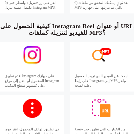
6) بعد ثوانٍ، يمكنك التحقق من ملفات
5) انقر على زر «تنزيل» وانتظر حتى
MP3 التي تم تنزيلها على جهازك.
تكتمل عملية تنزيل Instagram MP3.
كيفية الحصول على Instagram Reel أو عنوان URL
للفيديو لتنزيله كملفات MP3؟
ابحث عن الفيديو الذي تريده للحصول
افتح تطبيق Instagram على جهازك
على رابط Instagram إلى MP3 وانقر
المحمول أو انتقل إلى موقع Instagram
عليه لفتحه.
على كمبيوتر سطح المكتب.
من الخيارات التي تظهر، حدد «نسخ
في تطبيق الهاتف المحمول، انقر فوق
الرابط» أو «نسخ الرابط إلى الفيديو».
رمز النقاط الثلاث في الزاوية اليمنى