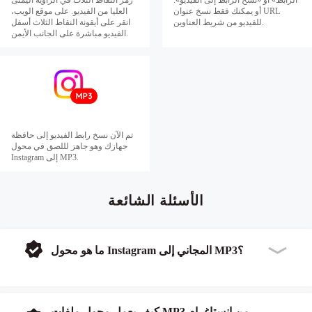
أو يمكنك فقط نسخ عنوان URL
العليا من الفيديو. على موقع الويب،
للفيديو من شريط العناوين.
انقر على أيقونة النقاط الثلاث أسفل
الفيديو مباشرة على الجانب الأيمن.
تم الآن نسخ رابط الفيديو إلى حافظة
جهازك وهو جاهز لللصق في محول
Instagram إلى MP3.
الأسئلة الشائعة
ما هو محول Instagram المجاني إلى MP3؟
كيف يعمل محول ملفات MP3 من إنستاغرام