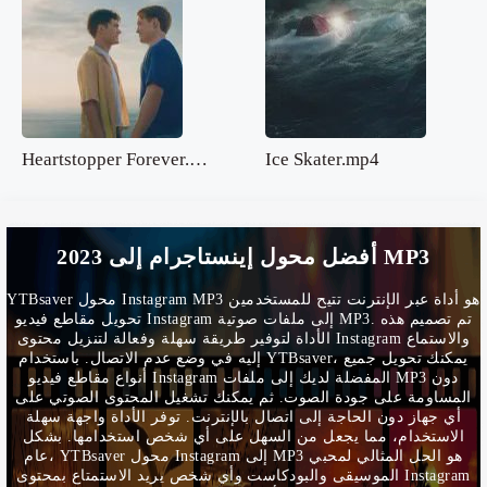
Heartstopper Forever.mp4
Ice Skater.mp4
2023 أفضل محول إينستاجرام إلى MP3
YTBsaver محول Instagram MP3 هو أداة عبر الإنترنت تتيح للمستخدمين
تحويل مقاطع فيديو Instagram إلى ملفات صوتية MP3. تم تصميم هذه
الأداة لتوفير طريقة سهلة وفعالة لتنزيل محتوى Instagram والاستماع
إليه في وضع عدم الاتصال. باستخدام YTBsaver، يمكنك تحويل جميع
أنواع مقاطع فيديو Instagram المفضلة لديك إلى ملفات MP3 دون
المساومة على جودة الصوت. ثم يمكنك تشغيل المحتوى الصوتي على
أي جهاز دون الحاجة إلى اتصال بالإنترنت. توفر الأداة واجهة سهلة
الاستخدام، مما يجعل من السهل على أي شخص استخدامها. بشكل
عام، YTBsaver محول Instagram إلى MP3 هو الحل المثالي لمحبي
الموسيقى والبودكاست وأي شخص يريد الاستمتاع بمحتوى Instagram