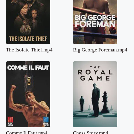
The Isolate Thief.mp4
Big George Foreman.mp4
Comme Il Faut.mp4
Chess Story.mp4