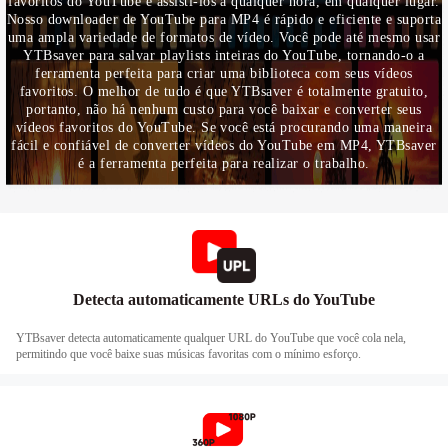
favoritos do YouTube e assisti-los a qualquer hora, em qualquer lugar.
Nosso downloader de YouTube para MP4 é rápido e eficiente e suporta
uma ampla variedade de formatos de vídeo. Você pode até mesmo usar
YTBsaver para salvar playlists inteiras do YouTube, tornando-o a
ferramenta perfeita para criar uma biblioteca com seus vídeos
favoritos. O melhor de tudo é que YTBsaver é totalmente gratuito,
portanto, não há nenhum custo para você baixar e converter seus
vídeos favoritos do YouTube. Se você está procurando uma maneira
fácil e confiável de converter vídeos do YouTube em MP4, YTBsaver
é a ferramenta perfeita para realizar o trabalho.
Detecta automaticamente URLs do YouTube
YTBsaver detecta automaticamente qualquer URL do YouTube que você cola nela,
permitindo que você baixe suas músicas favoritas com o mínimo esforço.