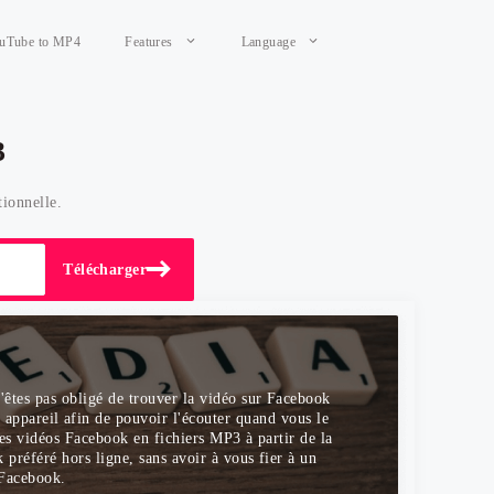
uTube to MP4
Features
Language
3
ionnelle.
Télécharger
êtes pas obligé de trouver la vidéo sur Facebook
e appareil afin de pouvoir l'écouter quand vous le
des vidéos Facebook en fichiers MP3 à partir de la
préféré hors ligne, sans avoir à vous fier à un
 Facebook.