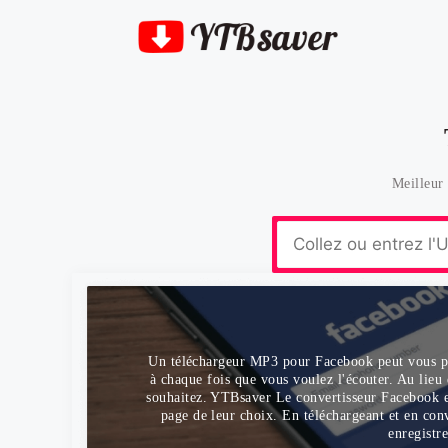
Meilleur
Un téléchargeur MP3 pour Facebook peut vous per
à chaque fois que vous voulez l'écouter. Au lieu 
souhaitez. YTBsaver Le convertisseur Facebook en 
page de leur choix. En téléchargeant et en con
enregistr