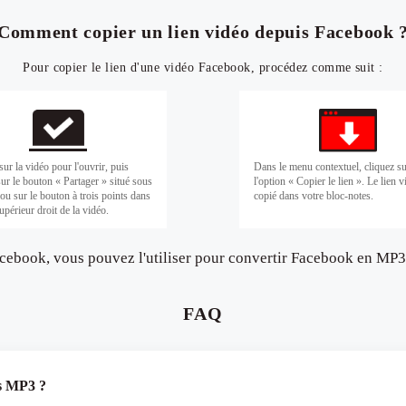
Comment copier un lien vidéo depuis Facebook 
Pour copier le lien d'une vidéo Facebook, procédez comme suit :
sur la vidéo pour l'ouvrir, puis
Dans le menu contextuel, cliquez s
sur le bouton « Partager » situé sous
l'option « Copier le lien ». Le lien 
 ou sur le bouton à trois points dans
copié dans votre bloc-notes.
upérieur droit de la vidéo.
acebook, vous pouvez l'utiliser pour convertir Facebook en MP3 
FAQ
rs MP3 ?