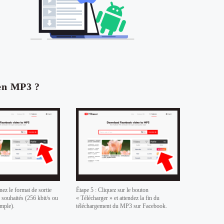
en MP3 ?
nez le format de sortie
Étape 5 : Cliquez sur le bouton
é souhaités (256 kbit/s ou
« Télécharger » et attendez la fin du
emple).
téléchargement du MP3 sur Facebook.