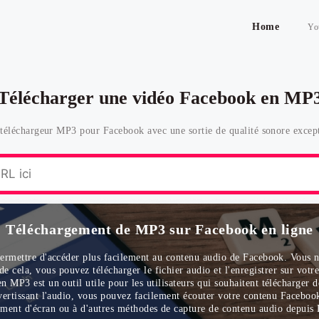
Home
Yo
Télécharger une vidéo Facebook en MP
 téléchargeur MP3 pour Facebook avec une sortie de qualité sonore except
Téléchargement de MP3 sur Facebook en ligne
mettre d'accéder plus facilement au contenu audio de Facebook. Vous n'
de cela, vous pouvez télécharger le fichier audio et l'enregistrer sur votr
MP3 est un outil utile pour les utilisateurs qui souhaitent télécharger 
vertissant l'audio, vous pouvez facilement écouter votre contenu Facebook 
ement d'écran ou à d'autres méthodes de capture de contenu audio depuis