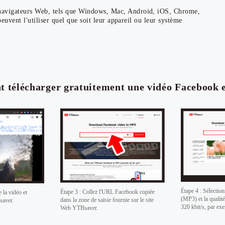
navigateurs Web, tels que Windows, Mac, Android, iOS, Chrome,
peuvent l'utiliser quel que soit leur appareil ou leur système
 télécharger gratuitement une vidéo Facebook 
Étape 4 : Sélection
Étape 3 : Collez l'URL Facebook copiée
 la vidéo et
(MP3) et la qualit
dans la zone de saisie fournie sur le site
saver.
320 kbit/s, par ex
Web YTBsaver.