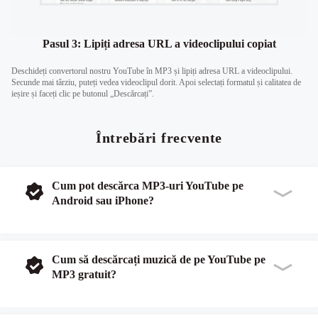
Pasul 3: Lipiți adresa URL a videoclipului copiat
Deschideți convertorul nostru YouTube în MP3 și lipiți adresa URL a videoclipului.
Secunde mai târziu, puteți vedea videoclipul dorit. Apoi selectați formatul și calitatea de
ieșire și faceți clic pe butonul „Descărcați”.
Întrebări frecvente
Cum pot descărca MP3-uri YouTube pe
Android sau iPhone?
Cum să descărcați muzică de pe YouTube pe
MP3 gratuit?