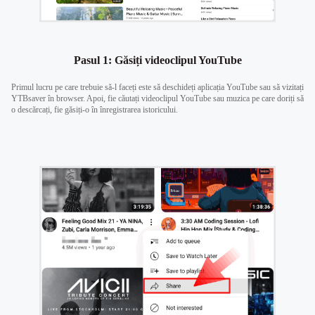
Pasul 1: Găsiți videoclipul YouTube
Primul lucru pe care trebuie să-l faceți este să deschideți aplicația YouTube sau să vizitați
YTBsaver în browser. Apoi, fie căutați videoclipul YouTube sau muzica pe care doriți să
o descărcați, fie găsiți-o în înregistrarea istoricului.