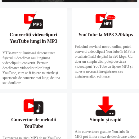
Convertiți videoclipuri
YouTube la MP3 320kbps
YouTube lungi în MP3
Folosind serviciul nostru online, puteți
converti videoclipuri YouTube în MP3 la
YTBsaver nu limitează dimensiunea
o calitate înaltă de până la 320 kbps. Cu
fișierului descărcat sau lungimea
doar un simplu clic, puteți descărca
videoclipului convertit. Permite
videoclipuri YouTube ca fișiere MP3 și
descărcarea videoclipurilor lungi
nu este necesară înregistrarea sau
YouTube, cum ar fi fișiere muzicale și
instalarea altor software.
spectacole de concerte mai lungi de una
sau două ore.
Convertor de melodii
Simplu și rapid
YouTube
Alte convertoare gratuite YouTube în
MP3 pot limita viteza de descărcare video.
Extragerea muzicii MP3 de pe YouTube