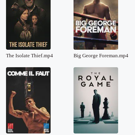
The Isolate Thief.mp4
Big George Foreman.mp4