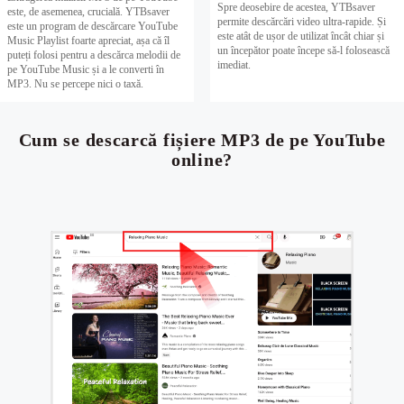
Spre deosebire de acestea, YTBsaver
este, de asemenea, crucială. YTBsaver
permite descărcări video ultra-rapide. Și
este un program de descărcare YouTube
este atât de ușor de utilizat încât chiar și
Music Playlist foarte apreciat, așa că îl
un începător poate începe să-l folosească
puteți folosi pentru a descărca melodii de
imediat.
pe YouTube Music și a le converti în
MP3. Nu se percepe nici o taxă.
Cum se descarcă fișiere MP3 de pe YouTube
online?