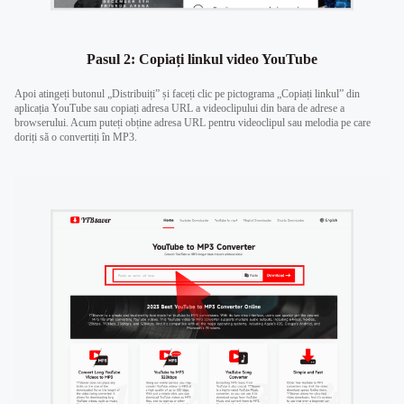
Pasul 2: Copiați linkul video YouTube
Apoi atingeți butonul „Distribuiți” și faceți clic pe pictograma „Copiați linkul” din
aplicația YouTube sau copiați adresa URL a videoclipului din bara de adrese a
browserului. Acum puteți obține adresa URL pentru videoclipul sau melodia pe care
doriți să o convertiți în MP3.