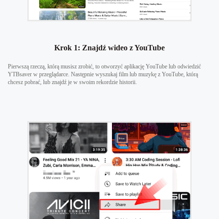
Krok 1: Znajdź wideo z YouTube
Pierwszą rzeczą, którą musisz zrobić, to otworzyć aplikację YouTube lub odwiedzić
YTBsaver w przeglądarce. Następnie wyszukaj film lub muzykę z YouTube, którą
chcesz pobrać, lub znajdź je w swoim rekordzie historii.