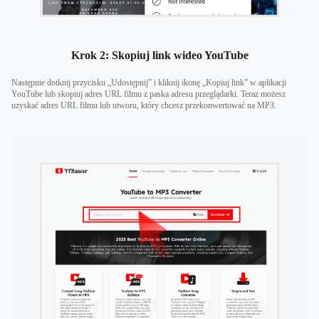
Krok 2: Skopiuj link wideo YouTube
Następnie dotknij przycisku „Udostępnij” i kliknij ikonę „Kopiuj link” w aplikacji
YouTube lub skopiuj adres URL filmu z paska adresu przeglądarki. Teraz możesz
uzyskać adres URL filmu lub utworu, który chcesz przekonwertować na MP3.