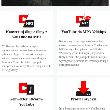
Konwertuj długie filmy z
YouTube do MP3 320kbps
YouTube na MP3
Korzystając z naszego serwisu online,
możesz konwertować filmy z YouTube na
YTBsaver nie nakłada żadnych
MP3 w wysokiej jakości do 320 kb/s.
ograniczeń co do rozmiaru pobranego
Wystarczy jedno kliknięcie, aby pobrać
pliku ani długości konwertowanego
filmy z YouTube jako pliki MP3 i nie jest
wideo. Pozwala na pobieranie długich
wymagana rejestracja ani instalacja innego
filmów z YouTube, takich jak pliki
oprogramowania.
muzyczne i koncerty dłuższe niż jedna lub
dwie godziny.
Konwerter utworów
Proste i szybkie
YouTube
Inne bezpłatne konwertery YouTube na