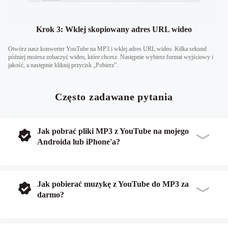
Krok 3: Wklej skopiowany adres URL wideo
Otwórz nasz konwerter YouTube na MP3 i wklej adres URL wideo. Kilka sekund
później możesz zobaczyć wideo, które chcesz. Następnie wybierz format wyjściowy i
jakość, a następnie kliknij przycisk „Pobierz”.
Często zadawane pytania
Jak pobrać pliki MP3 z YouTube na mojego
Androida lub iPhone'a?
Jak pobierać muzykę z YouTube do MP3 za
darmo?