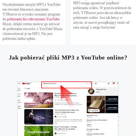
MP3 mogą ograniczać prędkość
Wyodrębnianie muzyki MP3 z YouTube
pobierania wideo. W przeciwieństwie do
ma również kluczowe znaczenie.
nich, YTBsaver pozwala na ultraszybkie
YTBsaver to wysoko oceniany program
pobieranie wideo. Jest tak łatwy w
do
pobierania list odtwarzania YouTube
użyciu, że nawet początkujący może od
Music, dzięki czemu możesz go używać
razu zacząć z niego korzystać.
do pobierania utworów z YouTube Music
i konwertować je na MP3. Nie jest
pobierana żadna opłata.
Jak pobierać pliki MP3 z YouTube online?