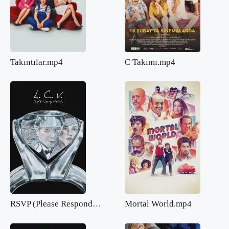
Takıntılar.mp4
C Takımı.mp4
RSVP (Please Respond).mp4
Mortal World.mp4